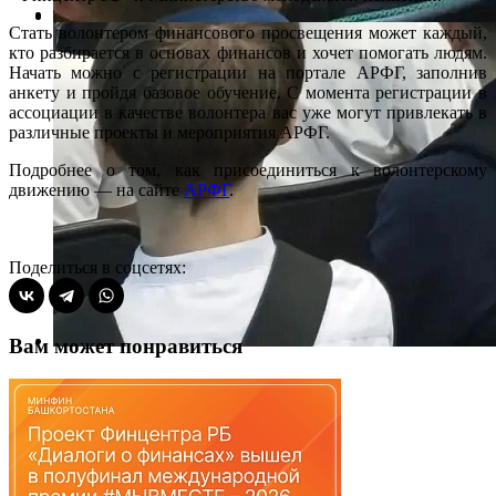
Стать волонтером финансового просвещения может каждый,
кто разбирается в основах финансов и хочет помогать людям.
Начать можно с регистрации на портале АРФГ, заполнив
анкету и пройдя базовое обучение. С момента регистрации в
ассоциации в качестве волонтера вас уже могут привлекать в
различные проекты и мероприятия АРФГ.
Подробнее о том, как присоединиться к волонтерскому
движению — на сайте
АРФГ
.
Поделиться в соцсетях:
Вам может понравиться