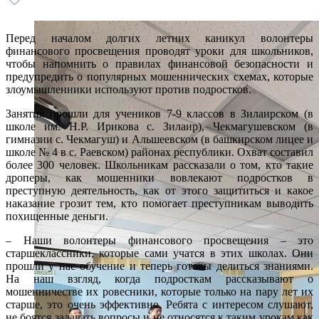
Перед началом долгих летних каникул волонтеры
финансового просвещения проводят уроки для школьников,
чтобы напомнить о правилах финансовой безопасности и
предупредить о популярных мошеннических схемах, которые
злоумышленники используют против подростков.
Занятия прошли для учеников 7-9 классов в Зилаирском (в
школе им. Н.Р. Ирикова с. Зилаир), Чекмагушевском (в
гимназии с. Чекмагуш) и Альшеевском (в башкирском лицее и
школе № 4 в с. Раевском) районах республики. Охват составил
более 300 человек. Школьникам рассказали о том, кто такие
дроперы, как мошенники вовлекают подростков в
преступную деятельность, как от этого защититься и какое
наказание грозит тем, кто помогает преступникам выводить
похищенные деньги.
– Наши волонтеры финансового просвещения – это
старшеклассники, которые сами учатся в этих школах. Они
прошли у нас обучение и теперь готовы делиться знаниями.
На наш взгляд, когда подросткам рассказывают о
мошенничестве их ровесники, которые только на пару лет их
старше, это очень эффективно. Ребята с интересом слушают,
не боятся задавать вопросы и не относятся к таким урокам как