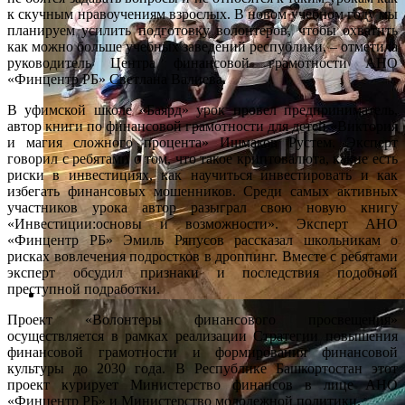
к скучным нравоучениям взрослых. В новом учебном году мы
планируем усилить подготовку волонтеров, чтобы охватить
как можно больше учебных заведений республики, – отметила
руководитель Центра финансовой грамотности АНО
«Финцентр РБ» Светлана Валиева.
В уфимской школе «Баярд» урок провел предприниматель,
автор книги по финансовой грамотности для детей «Виктория
и магия сложного процента» Ишмаков Рустем. Эксперт
говорил с ребятами о том, что такое криптовалюта, какие есть
риски в инвестициях, как научиться инвестировать и как
избегать финансовых мошенников. Среди самых активных
участников урока автор разыграл свою новую книгу
«Инвестиции:основы и возможности». Эксперт АНО
«Финцентр РБ» Эмиль Ряпусов рассказал школьникам о
рисках вовлечения подростков в дроппинг. Вместе с ребятами
эксперт обсудил признаки и последствия подобной
преступной подработки.
Проект «Волонтеры финансового просвещения»
осуществляется в рамках реализации Стратегии повышения
финансовой грамотности и формирования финансовой
культуры до 2030 года. В Республике Башкортостан этот
проект курирует Министерство финансов в лице АНО
«Финцентр РБ» и Министерство молодежной политики.