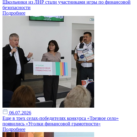
Школьники из ЛНР стали участниками игры по финансовой
безопасности
Подробнее
06.07.2026
Еще в трех селах-победителях конкурса «Трезвое село»
появились «Уголки финансовой грамотности»
Подробнее