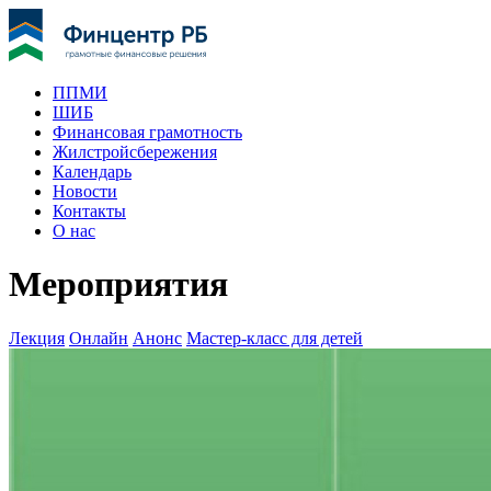
ППМИ
ШИБ
Финансовая грамотность
Жилстройсбережения
Календарь
Новости
Контакты
О нас
Мероприятия
Лекция
Онлайн
Анонс
Мастер-класс для детей