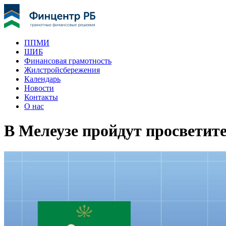
ППМИ
ШИБ
Финансовая грамотность
Жилстройсбережения
Календарь
Новости
Контакты
О нас
В Мелеузе пройдут просветит