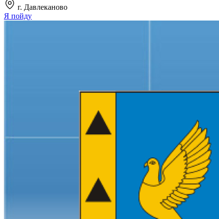
г. Давлеканово
Я пойду