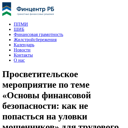
ППМИ
ШИБ
Финансовая грамотность
Жилстройсбережения
Календарь
Новости
Контакты
О нас
Просветительское
мероприятие по теме
«Основы финансовой
безопасности: как не
попасться на уловки
мошенников» для трудового