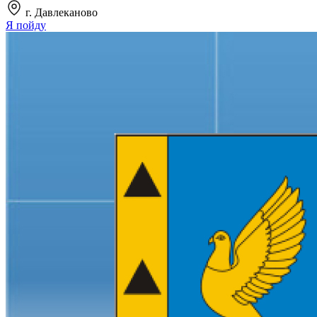
г. Давлеканово
Я пойду